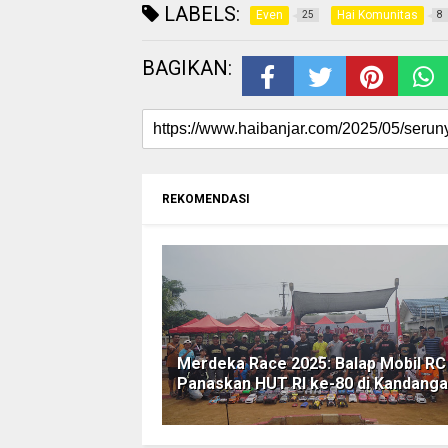
LABELS:
Even
Hai Komunitas
25
8
BAGIKAN:
REKOMENDASI
Merdeka Race 2025: Balap Mobil RC
Panaskan HUT RI ke-80 di Kandang