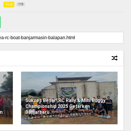
Viral
119
Sukses Besar! RC Rally & Mini Buggy
Championship 2025 Getarkan
an
Banjarbaru