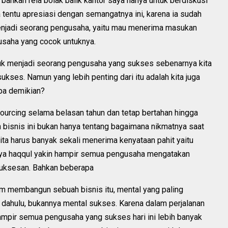
bahkan rela bolak balik kantor saya hanya untuk berdiskusi
 tentu apresiasi dengan semangatnya ini, karena ia sudah
enjadi seorang pengusaha, yaitu mau menerima masukan
 usaha yang cocok untuknya.
k menjadi seorang pengusaha yang sukses sebenarnya kita
ukses. Namun yang lebih penting dari itu adalah kita juga
apa demikian?
ourcing selama belasan tahun dan tetap bertahan hingga
bisnis ini bukan hanya tentang bagaimana nikmatnya saat
ta harus banyak sekali menerima kenyataan pahit yaitu
aya haqqul yakin hampir semua pengusaha mengatakan
uksesan. Bahkan beberapa
am membangun sebuah bisnis itu, mental yang paling
h dahulu, bukannya mental sukses. Karena dalam perjalanan
mpir semua pengusaha yang sukses hari ini lebih banyak