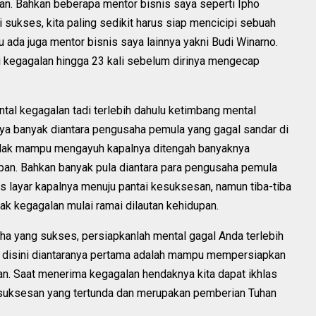
n. Bahkan beberapa mentor bisnis saya seperti Ipho
ukses, kita paling sedikit harus siap mencicipi sebuah
lu ada juga mentor bisnis saya lainnya yakni Budi Winarno.
 kegagalan hingga 23 kali sebelum dirinya mengecap
ntal kegagalan tadi terlebih dahulu ketimbang mental
inya banyak diantara pengusaha pemula yang gagal sandar di
idak mampu mengayuh kapalnya ditengah banyaknya
an. Bahkan banyak pula diantara para pengusaha pemula
 layar kapalnya menuju pantai kesuksesan, namun tiba-tiba
ak kegagalan mulai ramai dilautan kehidupan.
aha yang sukses, persiapkanlah mental gagal Anda terlebih
i disini diantaranya pertama adalah mampu mempersiapkan
lan. Saat menerima kegagalan hendaknya kita dapat ikhlas
esuksesan yang tertunda dan merupakan pemberian Tuhan