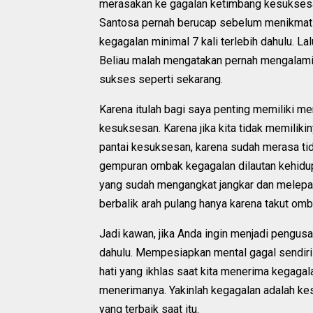
merasakan ke gagalan ketimbang kesuksesa
Santosa pernah berucap sebelum menikmati s
kegagalan minimal 7 kali terlebih dahulu. La
Beliau malah mengatakan pernah mengalami
sukses seperti sekarang.
Karena itulah bagi saya penting memiliki me
kesuksesan. Karena jika kita tidak memilik
pantai kesuksesan, karena sudah merasa t
gempuran ombak kegagalan dilautan kehidup
yang sudah mengangkat jangkar dan melepas
berbalik arah pulang hanya karena takut omb
Jadi kawan, jika Anda ingin menjadi pengus
dahulu. Mempesiapkan mental gagal sendir
hati yang ikhlas saat kita menerima kegaga
menerimanya. Yakinlah kegagalan adalah k
yang terbaik saat itu.