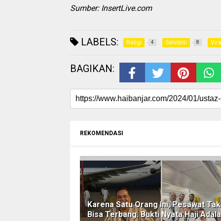
Sumber: InsertLive.com
LABELS:
Religi
Selebriti
Vira
4
8
BAGIKAN:
REKOMENDASI
Karena Satu Orang Ini, Pesawat Tak
Bisa Terbang. Bukti Nyata Haji Adal