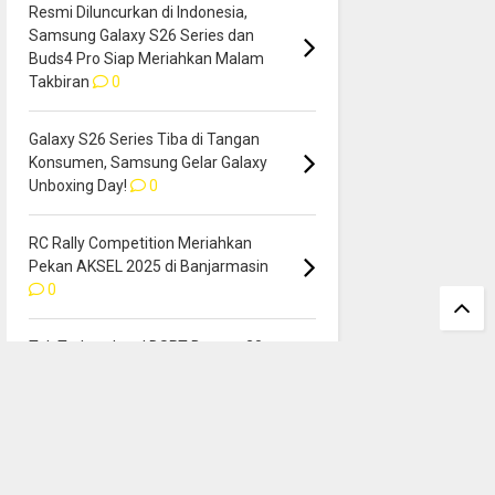
Resmi Diluncurkan di Indonesia,
Samsung Galaxy S26 Series dan
Buds4 Pro Siap Meriahkan Malam
Takbiran
0
Galaxy S26 Series Tiba di Tangan
Konsumen, Samsung Gelar Galaxy
Unboxing Day!
0
RC Rally Competition Meriahkan
Pekan AKSEL 2025 di Banjarmasin
0
Tak Terbendung! DSRT Borong 20
Trofi & Hat-trick Juara Umum
Kejurnas Time Rally 2025
0
Visitor